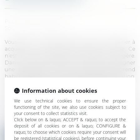
Published on :
26/09/2019
Source :
www.capital.fr
Vous êtes à la recherche d’un bien immobilier à
acquérir ou vous souhaitez vendre le vôtre. Ce
n’est pas une opération à prendre à la légère.
Dans ce cadre, les parties sont amenées à signer
une promesse de vente, laquelle comprend
habituellement une indemnité d’immobilisation.
De quoi s’agit-il et comment cela fonctionne...
Information about cookies
Read more
We use technical cookies to ensure the proper
functioning of the site, we also use cookies subject to
your consent to collect statistics visit.
Click below on & laquo; ACCEPT & raquo; to accept the
deposit of all cookies or on & laquo; CONFIGURE &
raquo; to choose which cookies require your consent will
NOTAIRES
/
Immobilier
be registered (statistical cookies), before continuing your