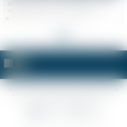
du bailleur refusant de renouveler le bail
ne constitue pas un acte de refus
Read more
<<
<
...
22
23
24
25
26
27
28
...
>
>>
SELAS BENJAMIN DAUCHEZ RENÉ DALLÉE AMANDINE PASSOT ET
ANNE-SOPHIE GALAND •
37 Quai de la Tournelle • 75005 PARIS •
Tél :
01 44 41 37 50
• Fax :
01 43 29 10 84
Contact us
Locate us