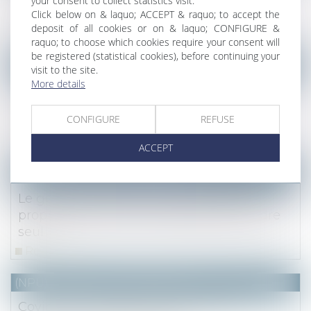
your consent to collect statistics visit.
par ses créanciers
Click below on & laquo; ACCEPT & raquo; to accept the
deposit of all cookies or on & laquo; CONFIGURE &
Read more
raquo; to choose which cookies require your consent will
be registered (statistical cookies), before continuing your
NOTAIRES
/
Immobilier
visit to the site.
More details
Promesse de vente immobilière : son
formalisme a pour seul but de protéger le
CONFIGURE
REFUSE
promettant
Read more
ACCEPT
(NPU) Notaires - Immobilier pro
Le gérant d’une SCI qui a pour objet la
propriété d’un bien ne peut pas le vendre
seul
Read more
(NPU) Notaires - Immobilier pro
Covid-19 : nouvelle prolongation des