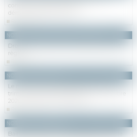
contrats de syndic et de la
dématérialisation des AG
Read more
NOTAIRES
/
Mariage / Divorce / Filiation
Droits de succession entre époux: frais et
règles
Read more
NOTAIRES
/
Immobilier
Le marché immobilier francilien au 3e
trimestre 2020 et perspectives - Novembre
2020 - Notaire du Grand Paris
Read more
NOTAIRES
/
Immobilier
Bail commercial : une déclaration verbale