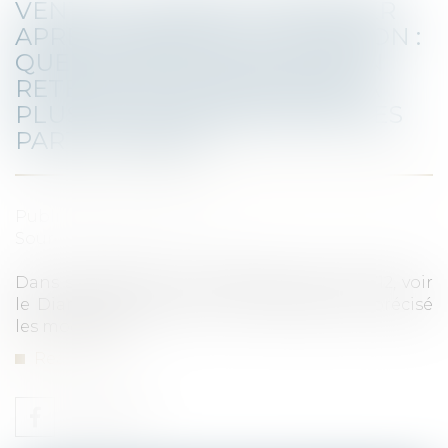
VENTE D’UN BIEN IMMOBILIER
APRÈS PARTAGE OU LICITATION :
QUELLE DATE D’ACQUISITION
RETENIR POUR CALCULER LA
PLUS-VALUE IMMOBILIÈRE DES
PARTICULIERS ?
Published on :
01/01/2021
Source :
notavox.fr
Dans sa décision du 09/09/2020 (Req. 436712, voir
le Diane-infos 23974), le Conseil d’Etat a précisé
les modalités...
Read more