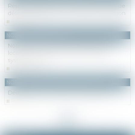
Responsabilité de l’entrepreneur en cas de
désordres affectant son lot avant réception
Read more
NOTAIRES
/
Immobilier
Non-fourniture de l'état des risques au
locataire : la résolution du bail est-elle
systématique ?
Read more
NOTAIRES
/
Mariage / Divorce / Filiation
Déduction d'une pension alimentaire
Read more
<<
<
...
9
10
11
12
13
14
15
...
>
>>