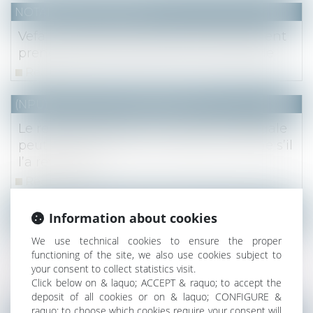
NOTAIRES
/
Immobilier
Vefa : la garantie financière d’achèvement
prend fin à l’achèvement de l’immeuble
Read more
(NPU) Notaires - Immobilier pro
Le responsable d’une construction illégale
peut être condamné à la démolir même s’il
l’a revendue
Read more
(NPU) Notaires - Immobilier pro
Information about cookies
Un titulaire de bail dérogatoire resté dans
We use technical cookies to ensure the proper
les lieux après le terme et ne bénéficiant
functioning of the site, we also use cookies subject to
your consent to collect statistics visit.
pas du statut
Click below on & laquo; ACCEPT & raquo; to accept the
Read more
deposit of all cookies or on & laquo; CONFIGURE &
raquo; to choose which cookies require your consent will