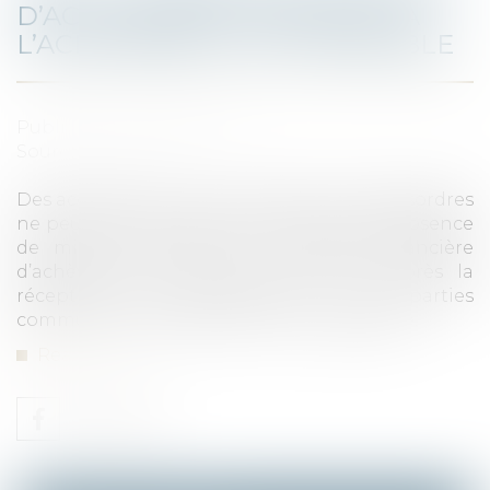
D’ACHÈVEMENT PREND FIN À
L’ACHÈVEMENT DE L’IMMEUBLE
Published on :
15/07/2022
Source :
www.efl.fr
Des accédants sur plan se plaignant de désordres
ne peuvent pas reprocher à leur avocat l’absence
de mise en œuvre de la garantie financière
d’achèvement alors qu’ils l’ont saisi après la
réception des appartements et des parties
communes, ce qui avait mis fin à la garantie.
Read more