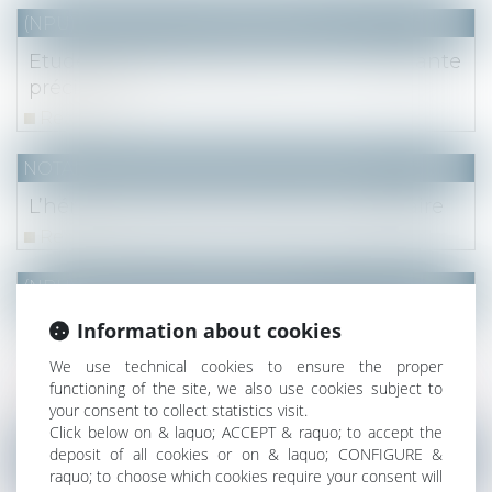
(NPU) Notaires - Immobilier pro
Etudes géotechniques « Elan » : importante
précision !
Read more
NOTAIRES
/
Mariage / Divorce / Filiation
L’héritier qui n’était ni associé ni légataire
Read more
(NPU) Notaires - Immobilier pro
Taxe foncière sur les propriétés bâties : les
Information about cookies
conséquences de l’état de délabrement de
We use technical cookies to ensure the proper
l’immeuble
functioning of the site, we also use cookies subject to
Read more
your consent to collect statistics visit.
Click below on & laquo; ACCEPT & raquo; to accept the
deposit of all cookies or on & laquo; CONFIGURE &
NOTAIRES
/
Mariage / Divorce / Filiation
raquo; to choose which cookies require your consent will