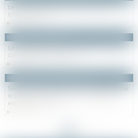
Le marché immobilier francilien au 2e
trimestre 2020
Read more
NOTAIRES
/
Immobilier
Le propriétaire peut-il augmenter le loyer
comme bon lui semble ?
Read more
(NPU) Notaires - Immobilier pro
Servitude de passage rendu impossible par
le déplacement du chemin de desserte :
extinction ou non ?
Read more
<<
<
...
24
25
26
27
28
29
30
...
>
>>