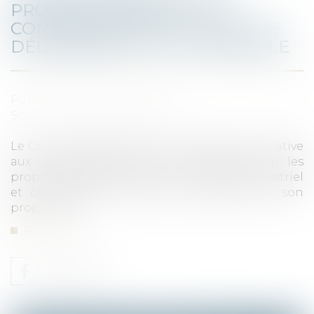
PROPRIÉTÉS BÂTIES : LES
CONSÉQUENCES DE L’ÉTAT DE
DÉLABREMENT DE L’IMMEUBLE
Published on :
08/10/2020
Source :
www.actu-juridique.fr
Le Conseil d’État précise la jurisprudence relative
aux cas d’exonération de taxe foncière sur les
propriétés bâties lorsqu’un immeuble industriel
et commercial ne peut être exploité par son
propriétaire...
Read more