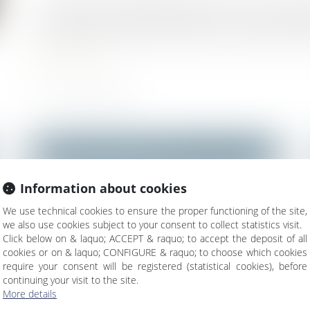
Un conflit de voisinage a permis à la Cour de ca
conditions requises permettant au propriétair
de passage conventionnelle, d’en changer unilat
Read more
NOTAIRES
/
Immobilier
Le locataire ne peut se prévaloir du
Information about cookies
non-respect des règles sur le PTZ
pour ne pas payer son loyer
We use technical cookies to ensure the proper functioning of the site,
we also use cookies subject to your consent to collect statistics visit.
Read more
Click below on & laquo; ACCEPT & raquo; to accept the deposit of all
cookies or on & laquo; CONFIGURE & raquo; to choose which cookies
require your consent will be registered (statistical cookies), before
continuing your visit to the site.
NOTAIRES
/
Mariage / Divorce / Filiation
More details