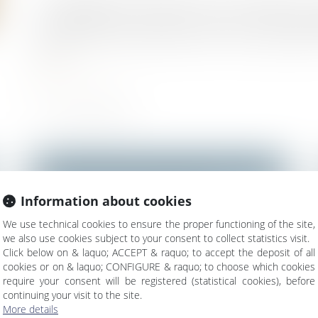
Le dispositif Pinel offre, sous conditions
l'investissement locatif. Pour cela, il faut 
moins 6 ans. Mais quelles sont les conséquenc
tenu...
Read more
NOTAIRES
/
Mariage / Divorce / Filiation
Donation et droit de retour
Information about cookies
We use technical cookies to ensure the proper functioning of the site,
we also use cookies subject to your consent to collect statistics visit.
Click below on & laquo; ACCEPT & raquo; to accept the deposit of all
Read more
cookies or on & laquo; CONFIGURE & raquo; to choose which cookies
require your consent will be registered (statistical cookies), before
continuing your visit to the site.
More details
NOTAIRES
/
Immobilier