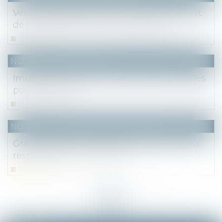
Vente immobilière : annulation du contrat
de mandat d’un agent commercial
Read more
NOTAIRES
/
Immobilier
Immobilier : diviser son terrain en parcelles
pour le vendre
Read more
NOTAIRES
/
Mariage / Divorce / Filiation
Grands-parents : droit de visite et droit au
respect de la vie familiale
Read more
<<
<
...
21
22
23
24
25
26
27
...
>
>>