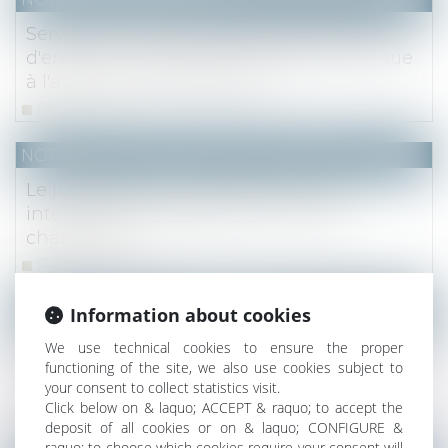
Servitude : charge de la preuve de l'état
d'enclave en raison d'un obstacle juridique
à l'accès à la voie publique
Read more
NOTAIRES
/
Mariage / Divorce / Filiation
Le juge dénature le testament qu’il
interprète en y ajoutant un mot qui
change tout
Read more
(NPU) Notaires - Immobilier pro
Information about cookies
Appréciation par le juge de l’achèvement
We use technical cookies to ensure the proper
functioning of the site, we also use cookies subject to
de l’immeuble justifiant le paiement de 95
your consent to collect statistics visit.
% du prix
Click below on & laquo; ACCEPT & raquo; to accept the
Read more
deposit of all cookies or on & laquo; CONFIGURE &
raquo; to choose which cookies require your consent will