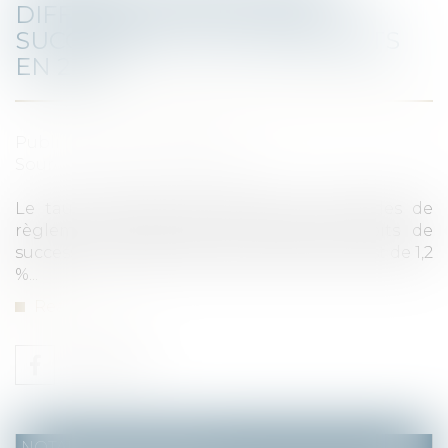
DIFFÉRÉ DES DROITS DE
SUCCESSION : 1,2 % D’INTÉRÊTS
EN 2021
Published on :
02/02/2021
Source :
leparticulier.lefigaro.fr
Le taux d’intérêt applicable aux demandes de
règlement fractionné ou différé de droits de
succession faites en 2021 par les héritiers est de 1,2
%...
Read more
NOTAIRES
/
Immobilier