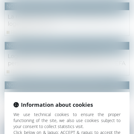
NOTAIRES
/
Immobilier
La réglementation acoustique dans les
logements neufs
Read more
NOTAIRES
/
Immobilier
Logements évolutifs : protection des
personnes à mobilité réduite dans les VEFA
Read more
NOTAIRES
/
Mariage / Divorce / Filiation
Droit de visite et de correspondance des
grands-parents pour le maintien du lien
Information about cookies
avec la lignée paternelle
We use technical cookies to ensure the proper
Read more
functioning of the site, we also use cookies subject to
your consent to collect statistics visit.
NOTAIRES
/
Immobilier
Click below on & laquo; ACCEPT & raquo; to accept the