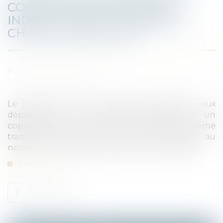
CONSERVATION D'UN BIEN
INDIVIS : JUGE ET NOTAIRE, À
CHACUN SON OFFICE
Published on :
22/03/2023
Source :
www.efl.fr
Le juge saisi d'une contestation afférente aux
dépenses de conservation exposées par un
copartageant sur un bien indivis doit lui-même
trancher le litige et ne peut le déléguer au
notaire en charge des opérations de partage...
Read more