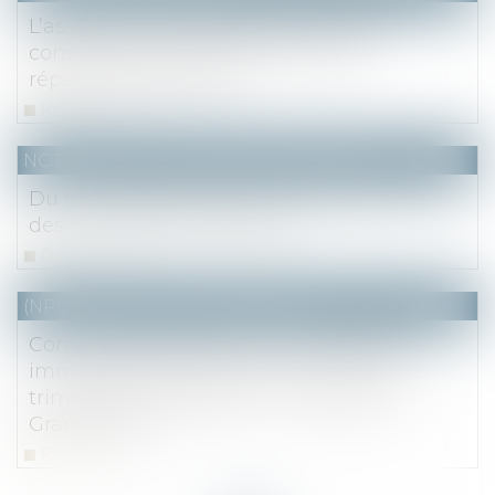
L’assurance DO garantit les mesures
conservatoires nécessaires et des
réparations efficaces
Read more
NOTAIRES
/
Mariage / Divorce / Filiation
Du renouvellement et du renoncement
des concessions funéraires
Read more
(NPU) Notaires - Immobilier pro
Communiqué de presse : Le marché
immobilier francilien : bilan 2022, 4ème
trimestre et perspectives - Notaire du
Grand Paris
Read more