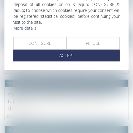
deposit of all cookies or on & laquo; CONFIGURE &
La réglementation acoustique dans les
raquo; to choose which cookies require your consent will
logements neufs
be registered (statistical cookies), before continuing your
visit to the site.
Read more
More details
NOTAIRES
/
Mariage / Divorce / Filiation
CONFIGURE
REFUSE
Litige sur les dépenses de conservation
d'un bien indivis : juge et notaire, à chacun
ACCEPT
son office
Read more
NOTAIRES
/
Mariage / Divorce / Filiation
Appel sur la prestation compensatoire :
rappel de la date d'appréciation de la
demande
Read more
NOTAIRES
/
Immobilier