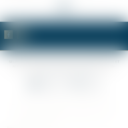
<<
<
...
3
4
5
6
7
8
9
...
>
>>
SELAS BENJAMIN DAUCHEZ RENÉ DALLÉE AMANDINE PASSOT ET
ANNE-SOPHIE GALAND •
37 Quai de la Tournelle • 75005 PARIS •
Tél :
01 44 41 37 50
• Fax :
01 43 29 10 84
Contact us
Locate us
Home
Notaries
Competencies
Fees
Contact
Sitemap
Legal notices
Privacy Policy
Cookies policy
Articles
Septeo Digital & Services © 2019