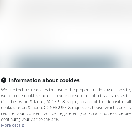
L’article 494-6 du Code civil ne confère pas au 
une habilitation familiale en représentation p
Code civil et, a fortiori, celui d’autoriser la per
Read more
NOTAIRES
/
Immobilier
Annexer aux statuts le plan
Information about cookies
parcellaire n’est requis qu’à la
constitution des ASL
We use technical cookies to ensure the proper functioning of the site,
we also use cookies subject to your consent to collect statistics visit.
Read more
Click below on & laquo; ACCEPT & raquo; to accept the deposit of all
cookies or on & laquo; CONFIGURE & raquo; to choose which cookies
require your consent will be registered (statistical cookies), before
continuing your visit to the site.
NOTAIRES
/
Immobilier
More details