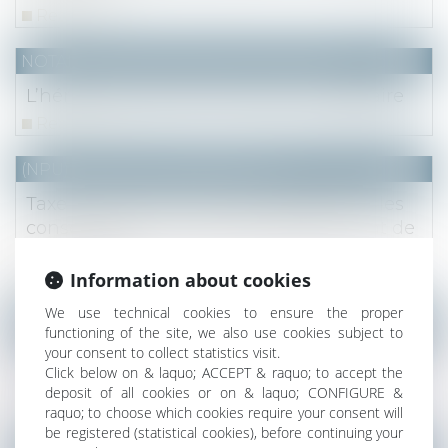
Read more
NOTAIRES
/
Mariage / Divorce / Filiation
L’héritier qui n’était ni associé ni légataire
Read more
(NPU) Notaires - Immobilier pro
Taxe foncière sur les propriétés bâties : les
conséquences de l’état de délabrement de
l’immeuble
Information about cookies
Read more
We use technical cookies to ensure the proper
NOTAIRES
/
Mariage / Divorce / Filiation
functioning of the site, we also use cookies subject to
your consent to collect statistics visit.
La donation consentie par un donateur
Click below on & laquo; ACCEPT & raquo; to accept the
insolvable est inopposable à son créancier
deposit of all cookies or on & laquo; CONFIGURE &
Read more
raquo; to choose which cookies require your consent will
be registered (statistical cookies), before continuing your