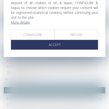
pas du statut
deposit of all cookies or on & laquo; CONFIGURE &
raquo; to choose which cookies require your consent will
Read more
be registered (statistical cookies), before continuing your
visit to the site.
NOTAIRES
/
Mariage / Divorce / Filiation
More details
Le principe de l’imposition commune entre
époux s’étend aux prélèvements sociaux
CONFIGURE
REFUSE
Read more
ACCEPT
NOTAIRES
/
Mariage / Divorce / Filiation
Assurance-vie : pas de faute du curateur
non sollicité pour assister le changement
de bénéficiaire
Read more
NOTAIRES
/
Mariage / Divorce / Filiation
Pensions alimentaires : ressources à retenir
pour justifier le caractère proportionné