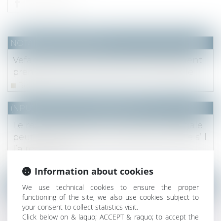
NOTAIRES
/
Immobilier
Vefa : la garantie financière d’achèvement
prend fin à l’achèvement de l’immeuble
Read more
(NPU) Notaires - Immobilier pro
Le responsable d’une construction illégale
peut être condamné à la démolir même s’il
l’a revendue
Read more
Information about cookies
(NPU) Notaires - Immobilier pro
We use technical cookies to ensure the proper
functioning of the site, we also use cookies subject to
Un titulaire de bail dérogatoire resté dans
your consent to collect statistics visit.
les lieux après le terme et ne bénéficiant
Click below on & laquo; ACCEPT & raquo; to accept the