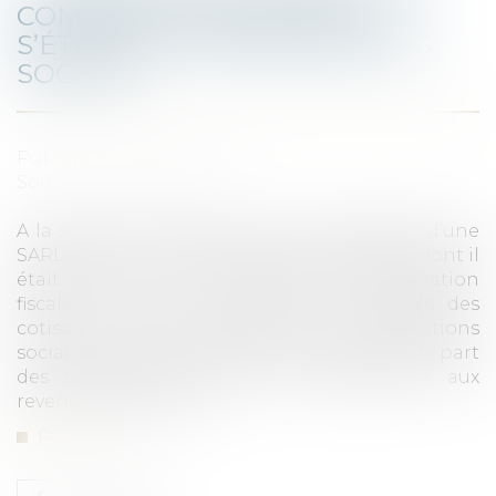
COMMUNE ENTRE ÉPOUX
S’ÉTEND AUX PRÉLÈVEMENTS
SOCIAUX
Published on :
06/07/2022
Source :
notavox.fr
A la suite de la vérification de comptabilité d’une
SARL dont M. C était le gérant, et d’une SCI dont il
était associé avec son épouse, l’administration
fiscale a mis à la charge des intéressés des
cotisations supplémentaires de contributions
sociales. L’épouse a obtenu la décharge de la part
des cotisations en cause correspondant aux
revenus de son époux...
Read more