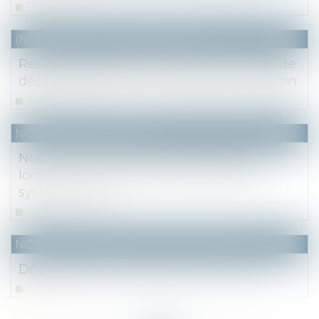
Read more
(NPU) Notaires - Immobilier pro
Responsabilité de l’entrepreneur en cas de
désordres affectant son lot avant réception
Read more
NOTAIRES
/
Immobilier
Non-fourniture de l'état des risques au
locataire : la résolution du bail est-elle
systématique ?
Read more
NOTAIRES
/
Mariage / Divorce / Filiation
Déduction d'une pension alimentaire
Read more