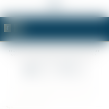
<<
<
...
9
10
11
12
13
14
15
...
>
>>
SELAS BENJAMIN DAUCHEZ RENÉ DALLÉE AMANDINE PASSOT ET
ANNE-SOPHIE GALAND •
37 Quai de la Tournelle • 75005 PARIS •
Tél :
01 44 41 37 50
• Fax :
01 43 29 10 84
Contact us
Locate us
Home
Notaries
Competencies
Fees
Contact
Sitemap
Legal notices
Privacy Policy
Cookies policy
Articles
Septeo Digital & Services © 2019