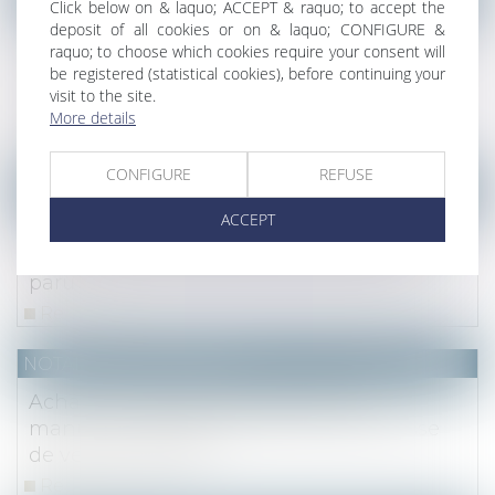
Click below on & laquo; ACCEPT & raquo; to accept the
Les modifications du régime matrimonial
deposit of all cookies or on & laquo; CONFIGURE &
raquo; to choose which cookies require your consent will
qui requièrent la régularisation d’un acte
be registered (statistical cookies), before continuing your
notarié ou le domaine d’application de
visit to the site.
l’article 1397 du Code civil
More details
Read more
CONFIGURE
REFUSE
(NPU) Notaires - Immobilier pro
ACCEPT
L’arrêté permettant d’encadrer les loyers
sur le territoire de Plaine Commune est
paru
Read more
NOTAIRES
/
Immobilier
Achat sans crédit : pas de mention
manuscrite obligatoire dans la promesse
de vente notariée
Read more