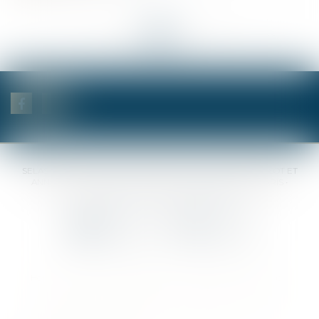
<<
<
...
19
20
21
22
23
24
25
...
>
>>
SELAS BENJAMIN DAUCHEZ RENÉ DALLÉE AMANDINE PASSOT ET
ANNE-SOPHIE GALAND •
37 Quai de la Tournelle • 75005 PARIS •
Tél :
01 44 41 37 50
• Fax :
01 43 29 10 84
Contact us
Locate us
Home
Notaries
Competencies
Fees
Contact
Sitemap
Legal notices
Privacy Policy
Cookies policy
Articles