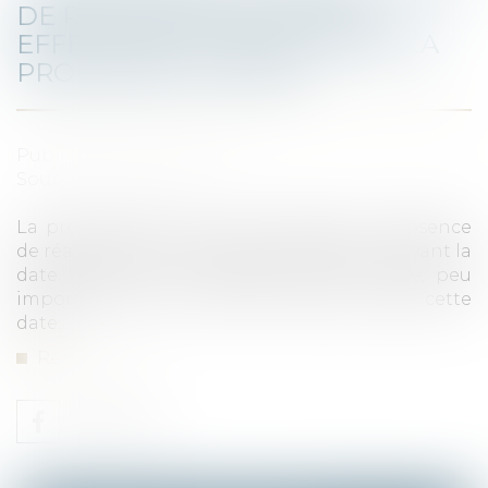
DE RÉITÉRATION EST SANS
EFFET SUR LA CADUCITÉ DE LA
PROMESSE DE VENTE
Published on :
25/03/2021
Source :
www.efl.fr
La promesse de vente est caduque en l’absence
de réalisation des conditions suspensives avant la
date fixée pour la réitération de la vente, peu
important que le prêt soit obtenu après cette
date...
Read more