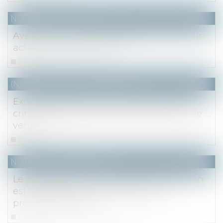
NOTAIRES
/
Immobilier
Avez-vous le droit au prêt à taux zéro pour
acheter votre logement ?
Read more
(NPU) Notaires - Immobilier pro
Exonération de la résidence principale :
critères d’appréciation du délai normal de
vente
Read more
NOTAIRES
/
Immobilier
Le prêt obtenu après la date de réitération
est sans effet sur la caducité de la
promesse de vente
Read more