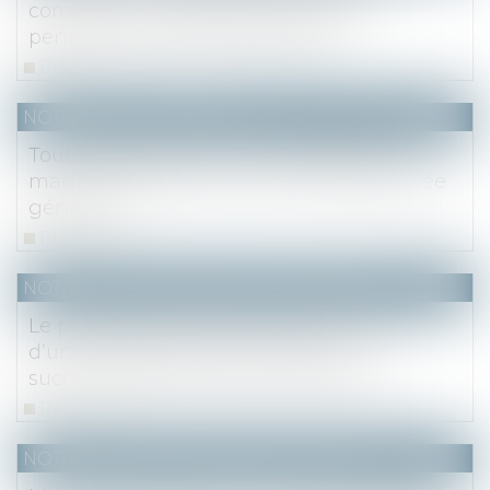
compte du montant prévisible des
pensions de retraite des époux
Read more
NOTAIRES
/
Immobilier
Tout copropriétaire peut contester les
mandats donnés en vue d'une assemblée
générale
Read more
NOTAIRES
/
Mariage / Divorce / Filiation
Le paiement de sommes dues au titre
d’une condamnation pour recel
successoral est de nature délictuelle
Read more
NOTAIRES
/
Mariage / Divorce / Filiation