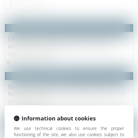
NOTAIRES
/
Mariage / Divorce / Filiation
Déclaration judiciaire de délaissement
parental : l’intérêt de l’enfant prime sur
celui des parents
Read more
NOTAIRES
/
Immobilier
Nouvelle obligation du syndic quand la
facture d'eau des copropriétaires n'est pas
individualisée
Read more
Information about cookies
NOTAIRES
/
Immobilier
We use technical cookies to ensure the proper
L’action en garantie décennale n’est pas
functioning of the site, we also use cookies subject to