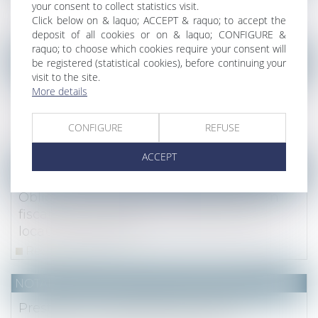
your consent to collect statistics visit.
ouverte à l’usufruitier
Click below on & laquo; ACCEPT & raquo; to accept the
Read more
deposit of all cookies or on & laquo; CONFIGURE &
raquo; to choose which cookies require your consent will
(NPU) Notaires - Immobilier pro
be registered (statistical cookies), before continuing your
visit to the site.
Construction sur un terrain propre avec des
More details
fonds communs : méthode de calcul de la
récompense
CONFIGURE
REFUSE
Read more
ACCEPT
NOTAIRES
/
Immobilier
Obligation de déclarer à l'administration
fiscale de la situation d'occupation des
locaux d'habitation
Read more
NOTAIRES
/
Mariage / Divorce / Filiation
Prestation compensatoire : prise en