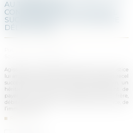
AU TITRE D’UNE
CONDAMNATION POUR RECEL
SUCCESSORAL EST DE NATURE
DÉLICTUELLE
Published on :
11/01/2023
Source :
www.aurep.com
Agissant sur le fondement de décisions de justice
lui attribuant diverses sommes au titre d’un recel
successoral dans un partage de succession, un
héritier a fait délivrer un commandement de
payer valant saisie immobilière à son frère,
débiteur principal, et à sa fille, tiers détentrice, de
l’immeuble saisi...
Read more