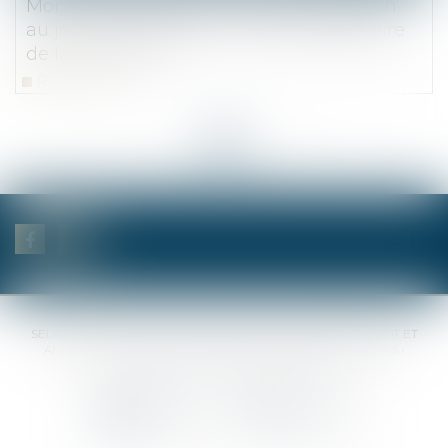
Montant du rapport : pas de réévaluation
au jour du partage de la charge à déduire
de la donation
Read more
<<
<
...
4
5
6
7
8
9
10
...
>
>>
SELAS BENJAMIN DAUCHEZ RENÉ DALLÉE AMANDINE PASSOT ET
ANNE-SOPHIE GALAND •
37 Quai de la Tournelle • 75005 PARIS •
Tél :
01 44 41 37 50
• Fax :
01 43 29 10 84
Contact us
Locate us