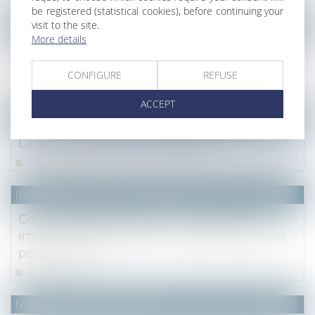
be registered (statistical cookies), before continuing your
visit to the site.
NOTAIRES
/
Mariage / Divorce / Filiation
More details
Régime matrimonial : présomption simple
pour la loi du premier domicile conjugal
CONFIGURE
REFUSE
Read more
ACCEPT
NOTAIRES
/
Immobilier
La loi « anti-squat » est publiée
Read more
(NPU) Notaires - Immobilier pro
Communiqué de presse : Le marché
immobilier francilien : 2e trimestre 2023 et
perspectives
Read more
NOTAIRES
/
Immobilier