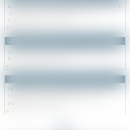
L'effet déclaratif du partage ne s'appliquant
qu'aux actes ou droits existants et
valablement constitués
Read more
NOTAIRES
/
Immobilier
La condition suspensive d’obtention du
prêt : les pièges à éviter
Read more
NOTAIRES
/
Mariage / Divorce / Filiation
Le juge ne peut pas déléguer au notaire
liquidateur le soin de reconstituer le
patrimoine des époux
Read more
<<
<
1
2
3
4
5
6
7
...
>
>>