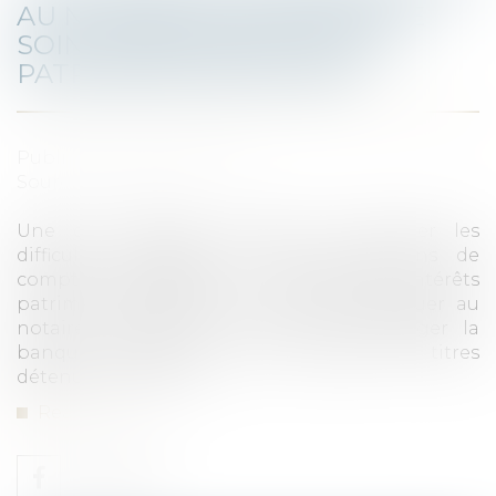
AU NOTAIRE LIQUIDATEUR LE
SOIN DE RECONSTITUER LE
PATRIMOINE DES ÉPOUX
Published on :
26/07/2023
Source :
www.efl.fr
Une cour d’appel, saisie pour trancher les
difficultés apparues lors des opérations de
comptes, liquidation et partage des intérêts
patrimoniaux d’ex-époux, ne peut déléguer au
notaire liquidateur la mission d’interroger la
banque de l’époux pour connaître les titres
détenus par celui-ci...
Read more