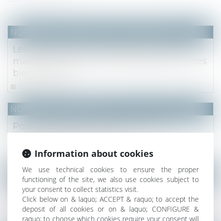
NOTAIRES
/
Mariage / Divorce / Filiation
Les stock-options attribuées à un époux
marié sous la communauté légale sont des
biens propres
Read more
NOTAIRES
/
Immobilier
Poursuite des actions en vue d’une
meilleure fiabilité du DPE
Read more
Information about cookies
We use technical cookies to ensure the proper
NOTAIRES
/
Mariage / Divorce / Filiation
functioning of the site, we also use cookies subject to
your consent to collect statistics visit.
Dommages et intérêts en cas de divorce :
Click below on & laquo; ACCEPT & raquo; to accept the
attention au fondement de la demande !
deposit of all cookies or on & laquo; CONFIGURE &
Read more
raquo; to choose which cookies require your consent will