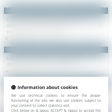
(NPU) Notaires - Immobilier pro
CCMI : le constructeur assume le
dépassement du prix des travaux réservés
par le maître de l’ouvrage
Read more
NOTAIRES
/
Mariage / Divorce / Filiation
Lorsque la tontine est une donation
déguisée : rapport à succession
Read more
(NPU) Notaires - Immobilier pro
Information about cookies
Une action du bailleur n’interrompt pas le
We use technical cookies to ensure the proper
délai pour demander l’indemnité d’éviction
functioning of the site, we also use cookies subject to
Read more
your consent to collect statistics visit.
Click below on & laquo; ACCEPT & raquo; to accept the