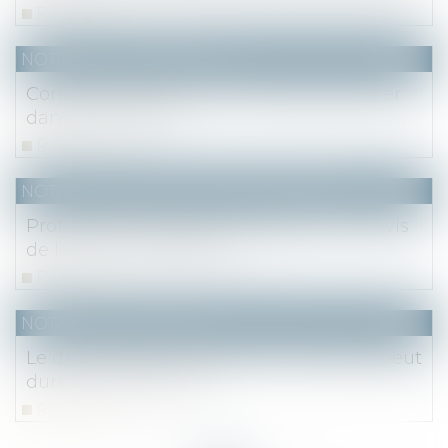
Read more
NOTAIRES
/
Immobilier
Condition suspensive : comment l'insérer
dans le contrat ?
Read more
NOTAIRES
/
Mariage / Divorce / Filiation
Protection du majeur et donation : un avis
de la Cour de cassation
Read more
NOTAIRES
/
Immobilier
Le droit de se plaindre d’un vice caché peut
durer jusqu’à 20 ans
Read more