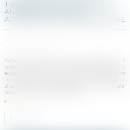
TUTELLES N'EST PAS NOTIFIÉE
AU BÉNÉFICIAIRE NON
ACCEPTANT DE L'ASSURANCE-VIE
Published on :
18/01/2022
Source :
www.efl.fr
Avant le dénouement d’une assurance-vie, le
bénéficiaire qui n’en a pas accepté le bénéfice n’a
aucun droit acquis à son capital. Il ne reçoit donc
pas notification de l’ordonnance autorisant le
changement de bénéficiaire et le délai d’appel
court à compter de cette décision.
Read more