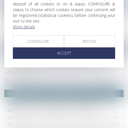
deposit of all cookies or on & laquo; CONFIGURE &
NOTAIRES
/
Mariage / Divorce / Filiation
raquo; to choose which cookies require your consent will
La décision du juge des tutelles n'est pas
be registered (statistical cookies), before continuing your
notifiée au bénéficiaire non acceptant de
visit to the site.
More details
l'assurance-vie
Read more
CONFIGURE
REFUSE
NOTAIRES
/
Immobilier
ACCEPT
Seuls les copropriétaires opposants ou
défaillants peuvent solliciter l’annulation
d’une AG
Read more
(NPU) Notaires - Immobilier pro
La cession simultanée des droits du
bailleur et du preneur à un même
acquéreur a les mêmes conséquences que
la résiliation amiable du bail à construction