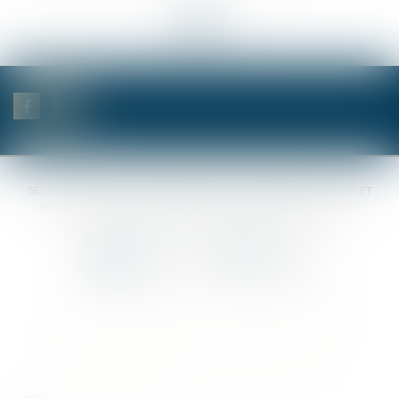
<<
<
...
13
14
15
16
17
18
19
...
>
>>
SELAS BENJAMIN DAUCHEZ RENÉ DALLÉE AMANDINE PASSOT ET
ANNE-SOPHIE GALAND •
37 Quai de la Tournelle • 75005 PARIS •
Tél :
01 44 41 37 50
• Fax :
01 43 29 10 84
Contact us
Locate us
Home
Notaries
Competencies
Fees
Contact
Sitemap
Legal notices
Privacy Policy
Cookies policy
Articles
Septeo Digital & Services © 2019