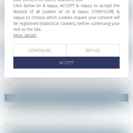
Click below on & laquo; ACCEPT & raquo; to accept the
deposit of all cookies or on & laquo; CONFIGURE &
NOTAIRES
/
Immobilier
raquo; to choose which cookies require your consent will
Tout savoir sur le droit de préemption pour
be registered (statistical cookies), before continuing your
la vente immobilière
visit to the site.
More details
Read more
CONFIGURE
REFUSE
NOTAIRES
/
Mariage / Divorce / Filiation
Divorce et séparation de biens : la créance
ACCEPT
est-elle à l’encontre de l’époux ou de
l’indivision ?
Read more
NOTAIRES
/
Immobilier
L'indice de référence des loyers pour le
3ème trimestre 2024 est publié
Read more