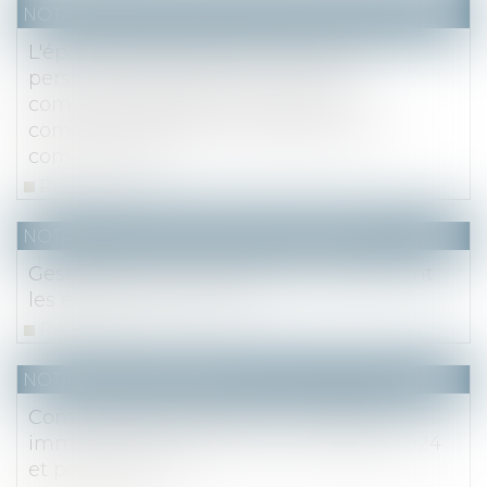
NOTAIRES
/
Mariage / Divorce / Filiation
L'époux ayant alimenté un compte
personnel d'épargne de retraite
complémentaire avec des deniers
communs doit des récompenses à la
communauté
Read more
NOTAIRES
/
Mariage / Divorce / Filiation
Gestation pour autrui (GPA) : quelles sont
les évolutions du droit ?
Read more
NOTAIRES
/
Immobilier
Communiqué de presse - Le marché
immobilier francilien au 2e trimestre 2024
et perspectives