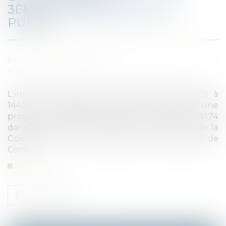
3ÈME TRIMESTRE 2024 EST
PUBLIÉ
Published on :
24/10/2024
Source :
www.efl.fr
L’indice de référence des loyers (IRL) s’établit à
144,51 au troisième trimestre 2024, soit une
progression de 2,47 % sur un an. Il s’établit à 141,74
dans les collectivités régies par l'article 73 de la
Constitution et à 140,36 dans la collectivité de
Corse...
Read more