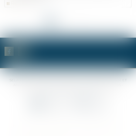
Read more
<<
<
1
2
3
4
5
6
7
...
>
>>
SELAS BENJAMIN DAUCHEZ RENÉ DALLÉE AMANDINE PASSOT ET
ANNE-SOPHIE GALAND •
37 Quai de la Tournelle • 75005 PARIS •
Tél :
01 44 41 37 50
• Fax :
01 43 29 10 84
Contact us
Locate us
Home
Notaries
Competencies
Fees
Contact
Sitemap