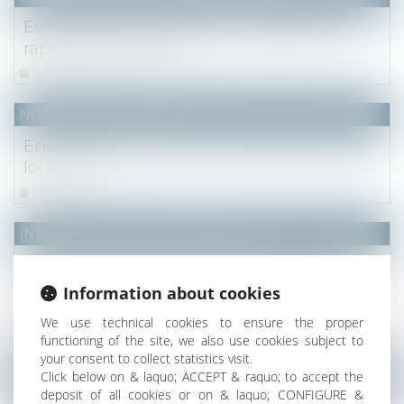
Evaluation des donations rapportables :
rappel de méthode.
Read more
NOTAIRES
/
Immobilier
Encadrement des loyers : qu'est-ce que la
loi 3DS ?
Read more
(NPU) Notaires - Immobilier pro
Par l’effet du partage, la contestation de
l’AG par l’héritier devenu copropriétaire est
Information about cookies
validée
We use technical cookies to ensure the proper
Read more
functioning of the site, we also use cookies subject to
your consent to collect statistics visit.
NOTAIRES
/
Mariage / Divorce / Filiation
Click below on & laquo; ACCEPT & raquo; to accept the
deposit of all cookies or on & laquo; CONFIGURE &