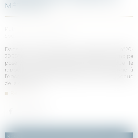
MÉTHODE.
Published on :
05/04/2022
Source :
www.alsnot.fr
Dans un arrêt en date du 9 février 2022 (n°20-
20.587), la Cour de cassation rappelle le principe
posé à l’article 860 du Code civil, selon lequel le
rapport est dû de la valeur du bien donné à
l’époque du partage, d’après son état à l’époque
de la donation...
Read more
NOTAIRES
/
Mariage / Divorce / Filiation