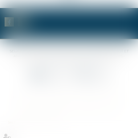
SELAS BENJAMIN DAUCHEZ RENÉ DALLÉE AMANDINE PASSOT ET
ANNE-SOPHIE GALAND •
37 Quai de la Tournelle • 75005 PARIS •
Tél :
01 44 41 37 50
• Fax :
01 43 29 10 84
Contact us
Locate us
Home
Notaries
Competencies
Fees
Contact
Sitemap
Legal notices
Privacy Policy
Cookies policy
Articles
Septeo Digital & Services © 2019