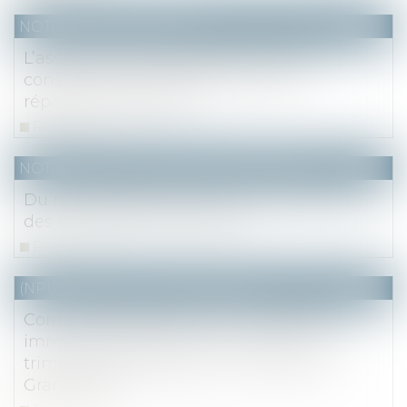
NOTAIRES
/
Immobilier
L’assurance DO garantit les mesures
conservatoires nécessaires et des
réparations efficaces
Read more
NOTAIRES
/
Mariage / Divorce / Filiation
Du renouvellement et du renoncement
des concessions funéraires
Read more
(NPU) Notaires - Immobilier pro
Communiqué de presse : Le marché
immobilier francilien : bilan 2022, 4ème
trimestre et perspectives - Notaire du
Grand Paris