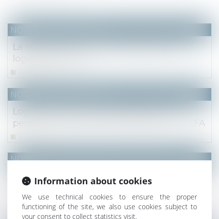
NOTAIRES
/
Immobilier
La réglementation acoustique dans les
logements neufs
Read more
NOTAIRES
/
Immobilier
Logements évolutifs : protection des
personnes à mobilité réduite dans les VEFA
Read more
NOTAIRES
/
Mariage / Divorce / Filiation
Droit de visite et de correspondance des
Information about cookies
grands-parents pour le maintien du lien
We use technical cookies to ensure the proper
avec la lignée paternelle
functioning of the site, we also use cookies subject to
Read more
your consent to collect statistics visit.