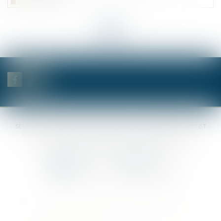
Read more
<<
<
...
3
4
5
6
7
8
9
...
>
>>
SELAS BENJAMIN DAUCHEZ RENÉ DALLÉE AMANDINE PASSOT ET
ANNE-SOPHIE GALAND •
37 Quai de la Tournelle • 75005 PARIS •
Tél :
01 44 41 37 50
• Fax :
01 43 29 10 84
Contact us
Locate us
Home
Notaries
Competencies
Fees
Contact
Sitemap
Legal notices
Privacy Policy
Cookies policy
Articles