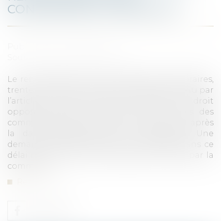
CONCESSIONS FUNÉRAIRES
Published on :
28/02/2023
Source :
www.actu-juridique.fr
Le renouvellement des concessions temporaires,
trentenaires et cinquantenaires tel que prévu par
l’article L. 2223-15 du CGCT constitue un droit
opposable pour les ayants droit vis-à-vis des
communes, durant les deux années courant après
la date d’expiration de la concession. Une
demande de renouvellement présentée dans ce
délai ne peut donc faire l’objet d’un refus par la
commune...
Read more