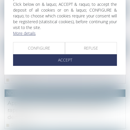
Click below on & laquo; ACCEPT & raquo; to accept the
NOTAIRES
/
Immobilier
deposit of all cookies or on & laquo; CONFIGURE &
raquo; to choose which cookies require your consent will
La réglementation acoustique dans les
be registered (statistical cookies), before continuing your
logements neufs
visit to the site.
More details
Read more
NOTAIRES
/
Mariage / Divorce / Filiation
CONFIGURE
REFUSE
Litige sur les dépenses de conservation
ACCEPT
d'un bien indivis : juge et notaire, à chacun
son office
Read more
NOTAIRES
/
Mariage / Divorce / Filiation
Appel sur la prestation compensatoire :
rappel de la date d'appréciation de la
demande
Read more