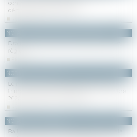
contrats de syndic et de la
dématérialisation des AG
Read more
NOTAIRES
/
Mariage / Divorce / Filiation
Droits de succession entre époux: frais et
règles
Read more
NOTAIRES
/
Immobilier
Le marché immobilier francilien au 3e
trimestre 2020 et perspectives - Novembre
2020 - Notaire du Grand Paris
Read more
NOTAIRES
/
Immobilier
Bail commercial : une déclaration verbale