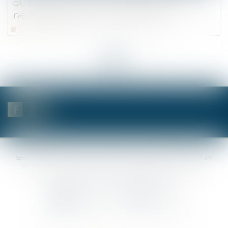
du bailleur refusant de renouveler le bail
ne constitue pas un acte de refus
Read more
<<
<
...
22
23
24
25
26
27
28
...
>
>>
SELAS BENJAMIN DAUCHEZ RENÉ DALLÉE AMANDINE PASSOT ET
ANNE-SOPHIE GALAND •
37 Quai de la Tournelle • 75005 PARIS •
Tél :
01 44 41 37 50
• Fax :
01 43 29 10 84
Contact us
Locate us