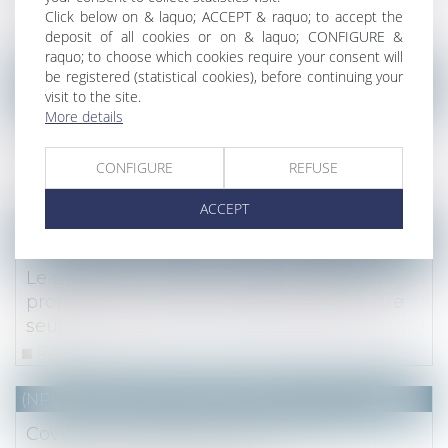
par ses créanciers
Click below on & laquo; ACCEPT & raquo; to accept the
deposit of all cookies or on & laquo; CONFIGURE &
Read more
raquo; to choose which cookies require your consent will
be registered (statistical cookies), before continuing your
NOTAIRES
/
Immobilier
visit to the site.
More details
Promesse de vente immobilière : son
formalisme a pour seul but de protéger le
CONFIGURE
REFUSE
promettant
Read more
ACCEPT
(NPU) Notaires - Immobilier pro
Le gérant d’une SCI qui a pour objet la
propriété d’un bien ne peut pas le vendre
seul
Read more
(NPU) Notaires - Immobilier pro
Covid-19 : nouvelle prolongation des