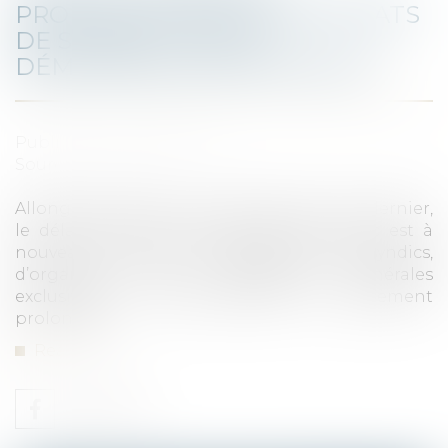
PROLONGATION DES CONTRATS
DE SYNDIC ET DE LA
DÉMATÉRIALISATION DES AG
Published on :
03/12/2020
Source :
www.efl.fr
Allongé à plusieurs reprises depuis mars dernier,
le délai de report des contrats de syndic est à
nouveau prorogé. La possibilité, pour les syndics,
d’organiser des assemblées générales
exclusivement dématérialisées est également
prolongée...
Read more