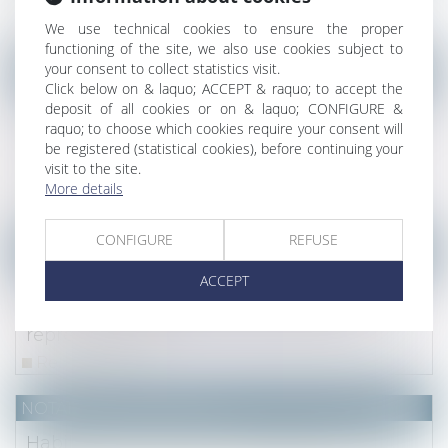
Read more
We use technical cookies to ensure the proper
functioning of the site, we also use cookies subject to
your consent to collect statistics visit.
NOTAIRES
/
Immobilier
Click below on & laquo; ACCEPT & raquo; to accept the
Annulation d’une vente en l’état futur
deposit of all cookies or on & laquo; CONFIGURE &
raquo; to choose which cookies require your consent will
d’achèvement et du prêt y afférent, quid de
be registered (statistical cookies), before continuing your
la subsistance de l’hypothèque
visit to the site.
conventionnelle
More details
Read more
CONFIGURE
REFUSE
NOTAIRES
/
Mariage / Divorce / Filiation
ACCEPT
Les actes interdits sous la tutelle le sont
aussi sous l'habilitation familiale avec
représentation
Read more
NOTAIRES
/
Immobilier
Habilitation familiale : transposition au