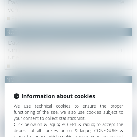
Pas d'exécution forcée d'une promesse de
vente immobilière ne valant pas vente
Read more
NOTAIRES
/
Mariage / Divorce / Filiation
L'assureur-vie ne peut pas modifier
unilatéralement le contrat pour s'octroyer
une faculté de rachat
Read more
NOTAIRES
/
Immobilier
Pas d’abattement pour vétusté sur
Information about cookies
l’indemnité pour frais de réinstallation
versée à l’exproprié
We use technical cookies to ensure the proper
functioning of the site, we also use cookies subject to
Read more
your consent to collect statistics visit.
Click below on & laquo; ACCEPT & raquo; to accept the
NOTAIRES
/
Mariage / Divorce / Filiation
deposit of all cookies or on & laquo; CONFIGURE &
raquo; to choose which cookies require your consent will