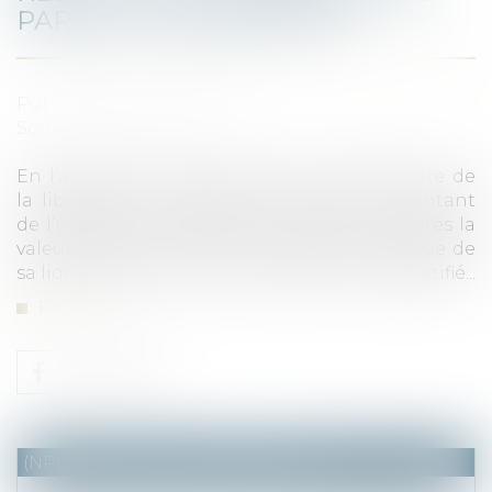
PARTAGE : BIS REPETITA
Published on :
13/09/2022
Source :
www.efl.fr
En l’absence de partage entre le bénéficiaire de
la libéralité et l’héritier réservataire, le montant
de l’indemnité de réduction se calcule d’après la
valeur des biens donnés ou légués à l’époque de
sa liquidation ou de leur aliénation par le gratifié...
Read more
(NPU) Notaires - Immobilier pro