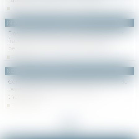
Read more
(NPU) Notaires - Immobilier pro
Dossier de presse : Le marché immobilier
francilien au 2eme trimestre 2022 et
perspectives - Notaire du Grand Paris
Read more
NOTAIRES
/
Immobilier
Confirmation du report au 1er avril 2023 de
l'audit énergétique des passoires
thermiques
Read more
<<
<
...
7
8
9
10
11
12
13
...
>
>>