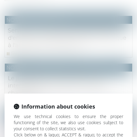
NOTAIRES
/
Immobilier
Servitude : charge de la preuve de l'état
d'enclave en raison d'un obstacle juridique
à l'accès à la voie publique
Read more
NOTAIRES
/
Mariage / Divorce / Filiation
Le juge dénature le testament qu’il
interprète en y ajoutant un mot qui
change tout
Read more
Information about cookies
(NPU) Notaires - Immobilier pro
We use technical cookies to ensure the proper
functioning of the site, we also use cookies subject to
Appréciation par le juge de l’achèvement
your consent to collect statistics visit.
de l’immeuble justifiant le paiement de 95
Click below on & laquo; ACCEPT & raquo; to accept the