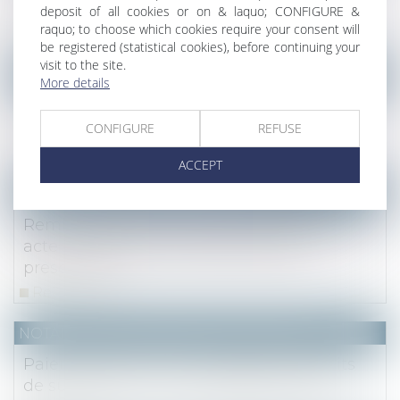
% du prix
deposit of all cookies or on & laquo; CONFIGURE &
raquo; to choose which cookies require your consent will
Read more
be registered (statistical cookies), before continuing your
visit to the site.
NOTAIRES
/
Mariage / Divorce / Filiation
More details
Une donation-partage doit être contestée
dans les cinq ans, sauf exceptions
CONFIGURE
REFUSE
Read more
ACCEPT
(NPU) Notaires - Immobilier pro
Remboursement d’un prêt souscrit par
acte notarié avant 2008 et délai de
prescription
Read more
NOTAIRES
/
Mariage / Divorce / Filiation
Paiement fractionné ou différé des droits
de succession : 1,2 % d’intérêts en 2021