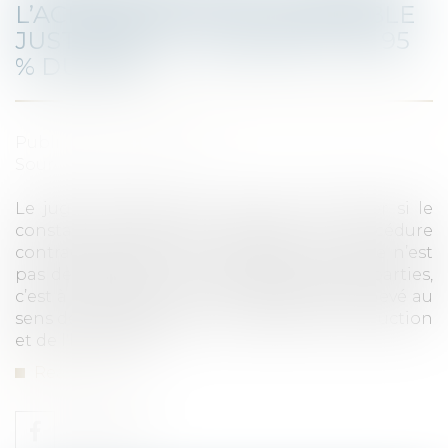
L’ACHÈVEMENT DE L’IMMEUBLE
JUSTIFIANT LE PAIEMENT DE 95
% DU PRIX
Published on :
11/02/2021
Source :
www.efl.fr
Le juge du fond n’est pas tenu de vérifier si le
constat d’achèvement respecte la procédure
contractuelle dès lors que cette recherche n’est
pas demandée ; en cas de désaccord des parties,
c’est à lui d’apprécier si l’immeuble est achevé au
sens de l’article R 261-1 du Code de la construction
et de l'habitation...
Read more