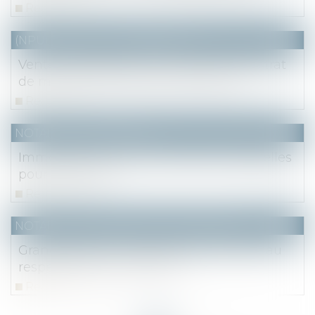
Read more
(NPU) Notaires - Immobilier pro
Vente immobilière : annulation du contrat
de mandat d’un agent commercial
Read more
NOTAIRES
/
Immobilier
Immobilier : diviser son terrain en parcelles
pour le vendre
Read more
NOTAIRES
/
Mariage / Divorce / Filiation
Grands-parents : droit de visite et droit au
respect de la vie familiale
Read more